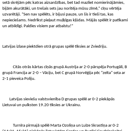
setā skrējām pēc katras aizsardzības, bet tad mazliet nomierinājāmies,
bijām akurātāki, un trešais sets jau noritēja mūsu zīmē,” cīņu vērtēja
uzvarētāji. “Sen nav spēlēts, ir bijusi pauze, un šis ir tieši tas, kas
nepieciešams. Nedrīkst pieļaut muļķīgas kļūdas. Mājās spēlēt ir patīkami
un atbildīgi. Paldies visiem par atbalstu!”
Latvijas izlase piektdien otrā grupas spēlē tiksies ar Zviedriju.
Citās otrās kārtas cīņās grupā Austrija ar 2-0 pārspēja Portugāli, B
grupā Francija ar 2-0 – Vāciju, bet C grupā Norvēģija pēc “zelta” seta ar
2-1 pieveica Poliju.
Latvijas sieviešu valstsvienība D grupas spēlē ar 0-2 piekāpās
Lietuvai un pulksten 19.20 tiksies ar Ukrainu.
Turnīra pirmajā spēlē Marta Ozoliņa un Luīze Skrastiņa ar 0-2