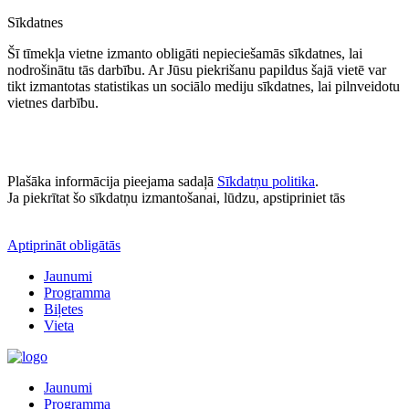
Sīkdatnes
Šī tīmekļa vietne izmanto obligāti nepieciešamās sīkdatnes, lai
nodrošinātu tās darbību. Ar Jūsu piekrišanu papildus šajā vietē var
tikt izmantotas statistikas un sociālo mediju sīkdatnes, lai pilnveidotu
vietnes darbību.
Plašāka informācija pieejama sadaļā
Sīkdatņu politika
.
Ja piekrītat šo sīkdatņu izmantošanai, lūdzu, apstipriniet tās
Aptiprināt obligātās
Jaunumi
Programma
Biļetes
Vieta
Jaunumi
Programma