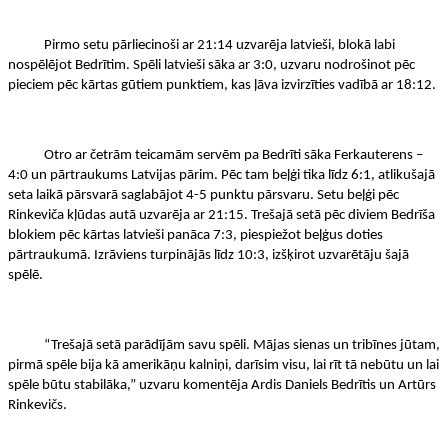
Pirmo setu pārliecinoši ar 21:14 uzvarēja latvieši, blokā labi
nospēlējot Bedrītim. Spēli latvieši sāka ar 3:0, uzvaru nodrošinot pēc
pieciem pēc kārtas gūtiem punktiem, kas ļāva izvirzīties vadībā ar 18:12.
Otro ar četrām teicamām servēm pa Bedrīti sāka Ferkauterens –
4:0 un pārtraukums Latvijas pārim. Pēc tam beļģi tika līdz 6:1, atlikušajā
seta laikā pārsvarā saglabājot 4-5 punktu pārsvaru. Setu beļģi pēc
Rinkeviča kļūdas autā uzvarēja ar 21:15. Trešajā setā pēc diviem Bedrīša
blokiem pēc kārtas latvieši panāca 7:3, piespiežot beļģus doties
pārtraukumā. Izrāviens turpinājās līdz 10:3, izšķirot uzvarētāju šajā
spēlē.
“Trešajā setā parādījām savu spēli. Mājas sienas un tribīnes jūtam,
pirmā spēle bija kā amerikāņu kalniņi, darīsim visu, lai rīt tā nebūtu un lai
spēle būtu stabilāka,” uzvaru komentēja Ardis Daniels Bedrītis un Artūrs
Rinkevičs.