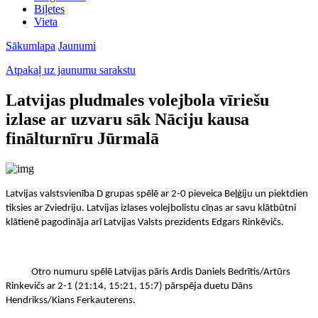
Biļetes
Vieta
Sākumlapa
Jaunumi
Atpakaļ uz jaunumu sarakstu
Latvijas pludmales volejbola vīriešu
izlase ar uzvaru sāk Nāciju kausa
finālturnīru Jūrmalā
Latvijas valstsvienība D grupas spēlē ar 2-0 pieveica Beļģiju un piektdien
tiksies ar Zviedriju. Latvijas izlases volejbolistu cīņas ar savu klātbūtni
klātienē pagodināja arī Latvijas Valsts prezidents Edgars Rinkēvičs.
Otro numuru spēlē Latvijas pāris Ardis Daniels Bedrītis/Artūrs
Rinkevičs ar 2-1 (21:14, 15:21, 15:7) pārspēja duetu Dāns
Hendrikss/Kians Ferkauterens.