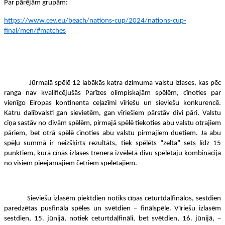
Par pārējām grupām:
https://www.cev.eu/beach/nations-cup/2024/nations-cup-
final/men/#matches
Jūrmalā spēlē 12 labākās katra dzimuma valstu izlases, kas pēc
ranga nav kvalificējušās Parīzes olimpiskajām spēlēm, cīnoties par
vienīgo Eiropas kontinenta ceļazīmi vīriešu un sieviešu konkurencē.
Katru dalībvalsti gan sievietēm, gan vīriešiem pārstāv divi pāri. Valstu
cīņa sastāv no divām spēlēm, pirmajā spēlē tiekoties abu valstu otrajiem
pāriem, bet otrā spēlē cīnoties abu valstu pirmajiem duetiem. Ja abu
spēļu summā ir neizšķirts rezultāts, tiek spēlēts “zelta” sets līdz 15
punktiem, kurā cīnās izlases trenera izvēlētā divu spēlētāju kombinācija
no visiem pieejamajiem četriem spēlētājiem.
Sieviešu izlasēm piektdien notiks cīņas ceturtdaļfinālos, sestdien
paredzētas pusfināla spēles un svētdien – finālspēle. Vīriešu izlasēm
sestdien, 15. jūnijā, notiek ceturtdaļfināli, bet svētdien, 16. jūnijā, –