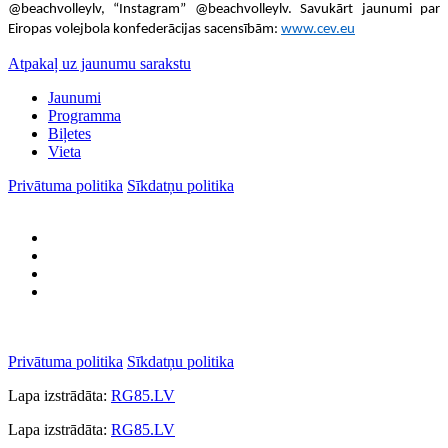
@beachvolleylv, “Instagram” @beachvolleylv. Savukārt jaunumi par
Eiropas volejbola konfederācijas sacensībām:
www.cev.eu
Atpakaļ uz jaunumu sarakstu
Jaunumi
Programma
Biļetes
Vieta
Privātuma politika
Sīkdatņu politika
Privātuma politika
Sīkdatņu politika
Lapa izstrādāta:
RG85.LV
Lapa izstrādāta:
RG85.LV