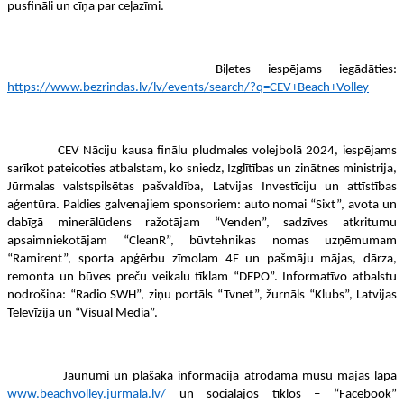
pusfināli un cīņa par ceļazīmi.
Biļetes iespējams iegādāties:
https://www.bezrindas.lv/lv/events/search/?q=CEV+Beach+Volley
CEV Nāciju kausa finālu pludmales volejbolā 2024, iespējams
sarīkot pateicoties atbalstam, ko sniedz, Izglītības un zinātnes ministrija,
Jūrmalas valstspilsētas pašvaldība, Latvijas Investīciju un attīstības
aģentūra. Paldies galvenajiem sponsoriem: auto nomai “Sixt”, avota un
dabīgā minerālūdens ražotājam “Venden”, sadzīves atkritumu
apsaimniekotājam “CleanR”, būvtehnikas nomas uzņēmumam
“Ramirent”, sporta apģērbu zīmolam 4F un pašmāju mājas, dārza,
remonta un būves preču veikalu tīklam “DEPO”. Informatīvo atbalstu
nodrošina: “Radio SWH”, ziņu portāls “Tvnet”, žurnāls “Klubs”, Latvijas
Televīzija un “Visual Media”.
Jaunumi un plašāka informācija atrodama mūsu mājas lapā
www.beachvolley.jurmala.lv/
un sociālajos tīklos – “Facebook”