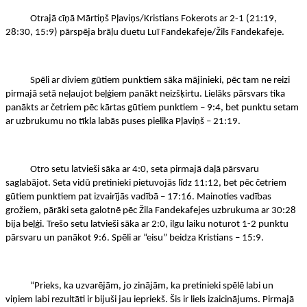
Otrajā cīņā Mārtiņš Pļaviņs/Kristians Fokerots ar 2-1 (21:19,
28:30, 15:9) pārspēja brāļu duetu Luī Fandekafeje/Žils Fandekafeje.
Spēli ar diviem gūtiem punktiem sāka mājinieki, pēc tam ne reizi
pirmajā setā neļaujot beļģiem panākt neizšķirtu. Lielāks pārsvars tika
panākts ar četriem pēc kārtas gūtiem punktiem – 9:4, bet punktu setam
ar uzbrukumu no tīkla labās puses pielika Pļaviņš – 21:19.
Otro setu latvieši sāka ar 4:0, seta pirmajā daļā pārsvaru
saglabājot. Seta vidū pretinieki pietuvojās līdz 11:12, bet pēc četriem
gūtiem punktiem pat izvairījās vadībā – 17:16. Mainoties vadības
grožiem, pārāki seta galotnē pēc Žila Fandekafejes uzbrukuma ar 30:28
bija beļģi. Trešo setu latvieši sāka ar 2:0, ilgu laiku noturot 1-2 punktu
pārsvaru un panākot 9:6. Spēli ar “eisu” beidza Kristians – 15:9.
“Prieks, ka uzvarējām, jo zinājām, ka pretinieki spēlē labi un
viņiem labi rezultāti ir bijuši jau iepriekš. Šis ir liels izaicinājums. Pirmajā