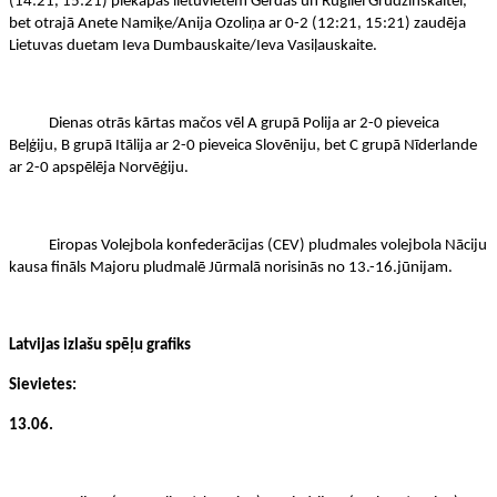
(14:21, 15:21) piekāpās lietuvietēm Gerdas un Rugilei Grudzinskaitei,
bet otrajā Anete Namiķe/Anija Ozoliņa ar 0-2 (12:21, 15:21) zaudēja
Lietuvas duetam Ieva Dumbauskaite/Ieva Vasiļauskaite.
Dienas otrās kārtas mačos vēl A grupā Polija ar 2-0 pieveica
Beļģiju, B grupā Itālija ar 2-0 pieveica Slovēniju, bet C grupā Nīderlande
ar 2-0 apspēlēja Norvēģiju.
Eiropas Volejbola konfederācijas (CEV) pludmales volejbola Nāciju
kausa fināls Majoru pludmalē Jūrmalā norisinās no 13.-16.jūnijam.
Latvijas izlašu spēļu grafiks
Sievietes:
13.06.