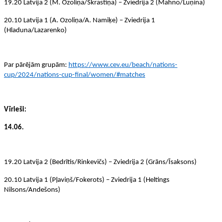
19.20 Latvija 2 (M. Ozoliņa/Skrastiņa) – Zviedrija 2 (Mahno/Luņina)
20.10 Latvija 1 (A. Ozoliņa/A. Namiķe) – Zviedrija 1
(Hladuna/Lazarenko)
Par pārējām grupām:
https://www.cev.eu/beach/nations-
cup/2024/nations-cup-final/women/#matches
Vīrieši:
14.06.
19.20 Latvija 2 (Bedrītis/Rinkevičs) – Zviedrija 2 (Grāns/Īsaksons)
20.10 Latvija 1 (Pļaviņš/Fokerots) – Zviedrija 1 (Heltings
Nilsons/Andešons)