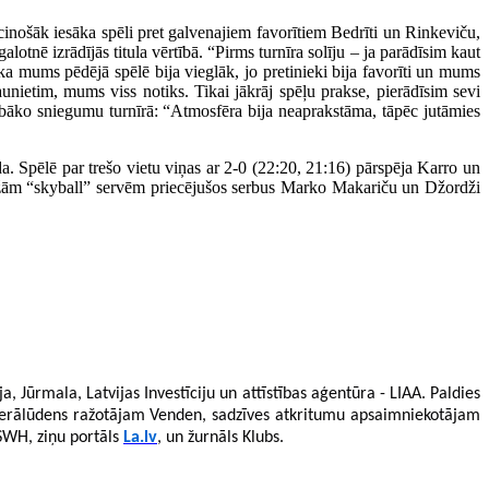
ošāk iesāka spēli pret galvenajiem favorītiem Bedrīti un Rinkeviču,
otnē izrādījās titula vērtībā. “Pirms turnīra solīju – ja parādīsim kaut
ka mums pēdējā spēlē bija vieglāk, jo pretinieki bija favorīti un mums
nietim, mums viss notiks. Tikai jākrāj spēļu prakse, pierādīsim sevi
slabāko sniegumu turnīrā: “Atmosfēra bija neaprakstāma, tāpēc jutāmies
Spēlē par trešo vietu viņas ar 2-0 (22:20, 21:16) pārspēja Karro un
 biežām “skyball” servēm priecējušos serbus Marko Makariču un Džordži
ūrmala, Latvijas Investīciju un attīstības aģentūra - LIAA. Paldies
nerālūdens ražotājam Venden, sadzīves atkritumu apsaimniekotājam
SWH, ziņu portāls
La.lv
, un žurnāls Klubs.