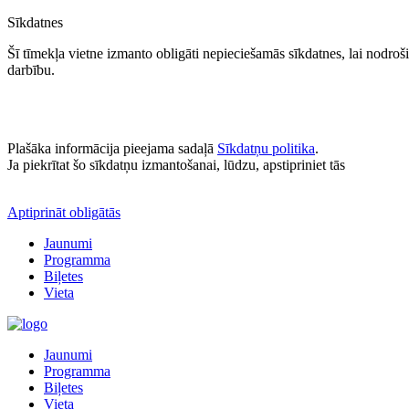
Sīkdatnes
Šī tīmekļa vietne izmanto obligāti nepieciešamās sīkdatnes, lai nodrošin
darbību.
Plašāka informācija pieejama sadaļā
Sīkdatņu politika
.
Ja piekrītat šo sīkdatņu izmantošanai, lūdzu, apstipriniet tās
Aptiprināt obligātās
Jaunumi
Programma
Biļetes
Vieta
Jaunumi
Programma
Biļetes
Vieta