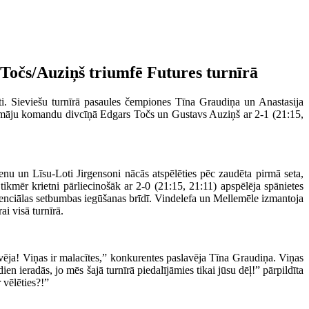
 Točs/Auziņš triumfē Futures turnīrā
ti. Sieviešu turnīrā pasaules čempiones Tīna Graudiņa un Anastasija
pašmāju komandu divcīņā Edgars Točs un Gustavs Auziņš ar 2-1 (21:15,
enu un Līsu-Loti Jirgensoni nācās atspēlēties pēc zaudēta pirmā seta,
kmēr krietni pārliecinošāk ar 2-0 (21:15, 21:11) apspēlēja spānietes
otenciālas setbumbas iegūšanas brīdī. Vindelefa un Mellemēle izmantoja
ai visā turnīrā.
ēja! Viņas ir malacītes,” konkurentes paslavēja Tīna Graudiņa. Viņas
en ieradās, jo mēs šajā turnīrā piedalījāmies tikai jūsu dēļ!” pārpildīta
 vēlēties?!”