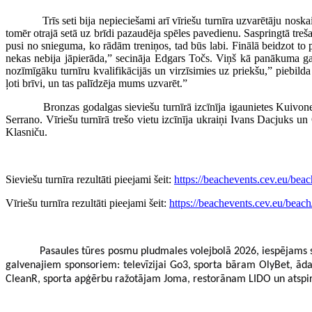
Trīs seti bija nepieciešami arī vīriešu turnīra uzvarētāju noskaid
tomēr otrajā setā uz brīdi pazaudēja spēles pavedienu. Saspringtā treša
pusi no snieguma, ko rādām treniņos, tad būs labi. Finālā beidzot to 
nekas nebija jāpierāda,” secināja Edgars Točs. Viņš kā panākuma gal
nozīmīgāku turnīru kvalifikācijās un virzīsimies uz priekšu,” piebild
ļoti brīvi, un tas palīdzēja mums uzvarēt.”
Bronzas godalgas sieviešu turnīrā izcīnīja igaunietes Kuivonena un
Serrano. Vīriešu turnīrā trešo vietu izcīnīja ukraiņi Ivans Dacjuks 
Klasniču.
Sieviešu turnīra rezultāti pieejami šeit:
https://beachevents.cev.eu/bea
Vīriešu turnīra rezultāti pieejami šeit:
https://beachevents.cev.eu/beac
Pasaules tūres posmu pludmales volejbolā 2026, iespējams sarīkot p
galvenajiem sponsoriem: televīzijai Go3, sporta bāram OlyBet, ā
CleanR, sporta apģērbu ražotājam Joma, restorānam LIDO un atspir