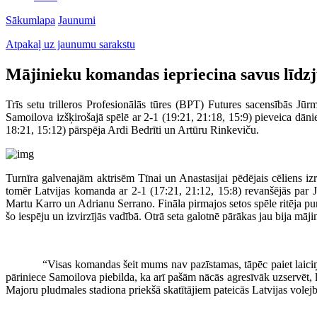
Sākumlapa
Jaunumi
Atpakaļ uz jaunumu sarakstu
Mājinieku komandas iepriecina savus līdzj
Trīs setu trilleros Profesionālās tūres (BPT) Futures sacensībās J
Samoilova izšķirošajā spēlē ar 2-1 (19:21, 21:18, 15:9) pieveica dā
18:21, 15:12) pārspēja Ardi Bedrīti un Artūru Rinkeviču.
Turnīra galvenajām aktrisēm Tīnai un Anastasijai pēdējais cēliens iz
tomēr Latvijas komanda ar 2-1 (17:21, 21:12, 15:8) revanšējās par J
Martu Karro un Adrianu Serrano. Fināla pirmajos setos spēle ritēja pu
šo iespēju un izvirzījās vadībā. Otrā seta galotnē pārākas jau bija mājini
“Visas komandas šeit mums nav pazīstamas, tāpēc paiet laiciņš, līdz
pāriniece Samoilova piebilda, ka arī pašām nācās agresīvāk uzservēt, lai
Majoru pludmales stadiona priekšā skatītājiem pateicās Latvijas volejbol