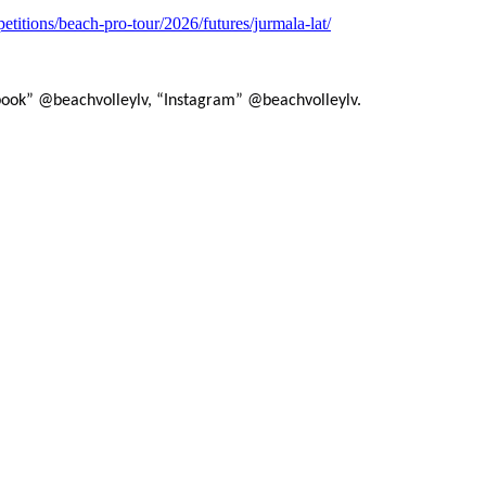
etitions/beach-pro-tour/2026/futures/jurmala-lat/
ebook” @beachvolleylv, “Instagram” @beachvolleylv.