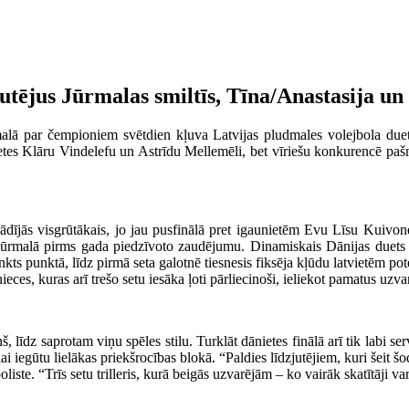
utējus Jūrmalas smiltīs, Tīna/Anastasija un
ūrmalā par čempioniem svētdien kļuva Latvijas pludmales volejbola due
nietes Klāru Vindelefu un Astrīdu Mellemēli, bet vīriešu konkurencē 
rādījās visgrūtākais, jo jau pusfinālā pret igaunietēm Evu Līsu Kuivon
ūrmalā pirms gada piedzīvoto zaudējumu. Dinamiskais Dānijas duets ti
nkts punktā, līdz pirmā seta galotnē tiesnesis fiksēja kļūdu latvietēm p
eces, kuras arī trešo setu iesāka ļoti pārliecinoši, ieliekot pamatus uzvar
 saprotam viņu spēles stilu. Turklāt dānietes finālā arī tik labi serv
 iegūtu lielākas priekšrocības blokā. “Paldies līdzjutējiem, kuri šeit šodi
iste. “Trīs setu trilleris, kurā beigās uzvarējām – ko vairāk skatītāji var