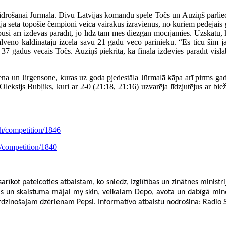
rošanai Jūrmalā. Divu Latvijas komandu spēlē Točs un Auziņš pārliecin
jā setā topošie čempioni veica vairākus izrāvienus, no kuriem pēdējais gal
pusi arī izdevās parādīt, jo līdz tam mēs diezgan mocījāmies. Uzskatu, 
veno kaldinātāju izcēla savu 21 gadu veco pārinieku. “Es ticu šim jau
a 37 gadus vecais Točs. Auziņš piekrita, ka finālā izdevies parādīt vi
 Jirgensone, kuras uz goda pjedestāla Jūrmalā kāpa arī pirms gada. 
un Oleksijs Bubļiks, kuri ar 2-0 (21:18, 21:16) uzvarēja līdzjutējus ar
ch/competition/1846
h/competition/1840
ateicoties atbalstam, ko sniedz, Izglītības un zinātnes ministrija, J
das un skaistuma mājai my skin, veikalam Depo, avota un dabīgā mi
dzinošajam dzērienam Pepsi. Informatīvo atbalstu nodrošina: Radio 