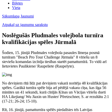
Biļetes
Vieta
Sākumlapa
Jaunumi
Atpakaļ uz jaunumu sarakstu
Noslēgušās Pludmales volejbola turnīra
kvalifikācijas spēles Jūrmalā
Šodien, 15. jūnijā Pludmales volejbola pasaules līmeņa posmā
turnīram "Beach Pro Tour Challenge Jūrmala" 8 vīriešu un 8
sieviešu komandas izcīnīja tiesības startēt pamatturnīrā. To vidū arī
lietuvietes Paulikiene/ Raupeliete (Raupelyte).
No deviņiem rītā līdz pat deviņiem vakarā noritēja 48 kvalifikācijas
spēles. Garākā turnīra spēle bija arī pēdējā vakara cīņa, kas ilga 56
minūtes un 41 sekundi, kurā cīnījās Ķīnas un Vācijas vīriešu dueti
HA Likejiang/ Wu Jiaxin un Huster/ Pfretzschner, S. ar rezultātu 2:1
(17-21; 26-24; 15-10).
Rīt, 16. jūnijā, pamatturnīra spēlēs piedalīsies trīs Latvijas