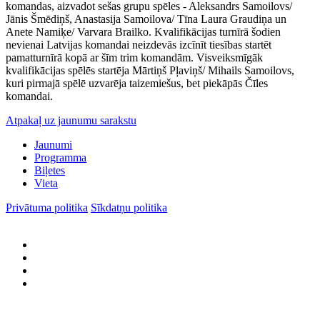
komandas, aizvadot sešas grupu spēles - Aleksandrs Samoilovs/
Jānis Šmēdiņš, Anastasija Samoilova/ Tīna Laura Graudiņa un
Anete Namiķe/ Varvara Brailko. Kvalifikācijas turnīrā šodien
nevienai Latvijas komandai neizdevās izcīnīt tiesības startēt
pamatturnīrā kopā ar šīm trim komandām. Visveiksmīgāk
kvalifikācijas spēlēs startēja Mārtiņš Pļaviņš/ Mihails Samoilovs,
kuri pirmajā spēlē uzvarēja taizemiešus, bet piekāpās Čīles
komandai.
Atpakaļ uz jaunumu sarakstu
Jaunumi
Programma
Biļetes
Vieta
Privātuma politika
Sīkdatņu politika