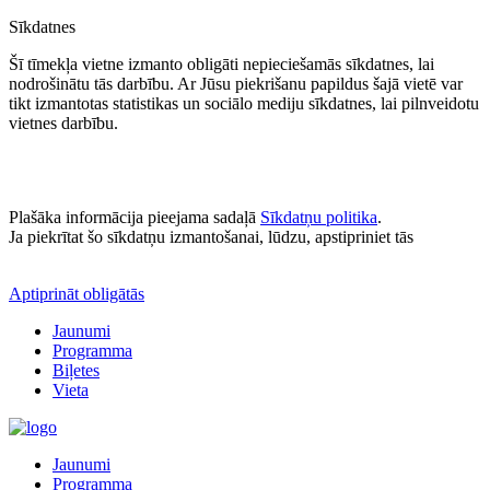
Sīkdatnes
Šī tīmekļa vietne izmanto obligāti nepieciešamās sīkdatnes, lai
nodrošinātu tās darbību. Ar Jūsu piekrišanu papildus šajā vietē var
tikt izmantotas statistikas un sociālo mediju sīkdatnes, lai pilnveidotu
vietnes darbību.
Plašāka informācija pieejama sadaļā
Sīkdatņu politika
.
Ja piekrītat šo sīkdatņu izmantošanai, lūdzu, apstipriniet tās
Aptiprināt obligātās
Jaunumi
Programma
Biļetes
Vieta
Jaunumi
Programma