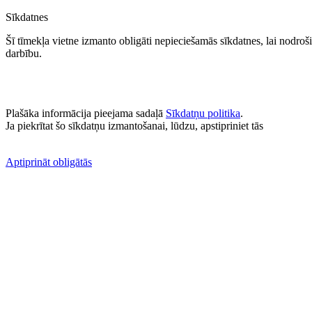
Sīkdatnes
Šī tīmekļa vietne izmanto obligāti nepieciešamās sīkdatnes, lai nodrošin
darbību.
Plašāka informācija pieejama sadaļā
Sīkdatņu politika
.
Ja piekrītat šo sīkdatņu izmantošanai, lūdzu, apstipriniet tās
Aptiprināt obligātās